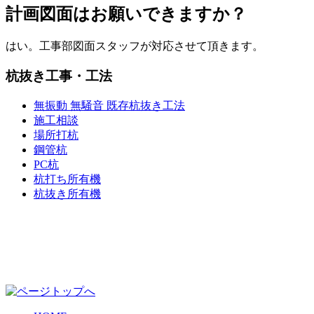
計画図面はお願いできますか？
はい。工事部図面スタッフが対応させて頂きます。
杭抜き工事・工法
無振動 無騒音 既存杭抜き工法
施工相談
場所打杭
鋼管杭
PC杭
杭打ち所有機
杭抜き所有機