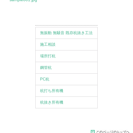
無振動 無騒音 既存杭抜き工法
施工相談
場所打杭
鋼管杭
PC杭
杭打ち所有機
杭抜き所有機